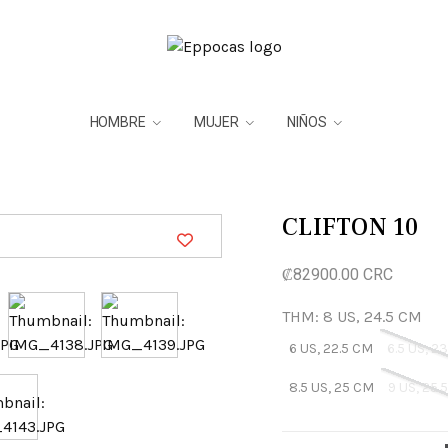
HOMBRE
MUJER
NIÑOS
CLIFTON 10
₡82900.00 CRC
THM: 8 US, 24.5 CM
6 US, 22.5 CM
6.5 US, 2
8.5 US, 25 CM
9 US, 25.