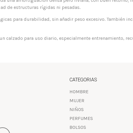
 una amortiguación densa pero liviana, con buen retorno; in
dad de estructuras rígidas ni pesadas.
égicas para durabilidad, sin añadir peso excesivo. También in
 un calzado para uso diario, especialmente entrenamiento, recu
CATEGORIAS
HOMBRE
MUJER
NIÑOS
PERFUMES
BOLSOS