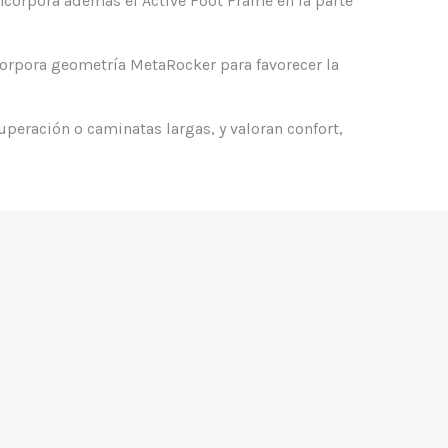
corpora además el Active Foot Frame en la parte
corpora geometría MetaRocker para favorecer la
peración o caminatas largas, y valoran confort,