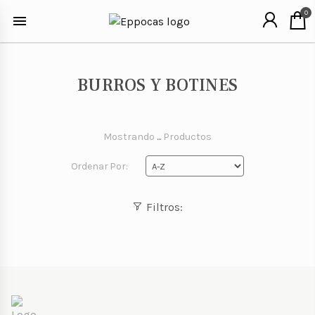
0
BURROS Y BOTINES
Mostrando
...
Productos
Ordenar Por:
Filtros: