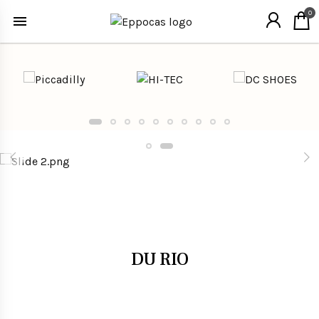
0
DU RIO