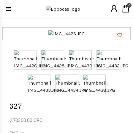
0
327
₡70300.00 CRC
TNBH: